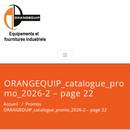
ORANGEQUIP_catalogue_pro
mo_2026-2 – page 22
Accueil
/
Promos
ORANGEQUIP_catalogue_promo_2026-2 – page 22