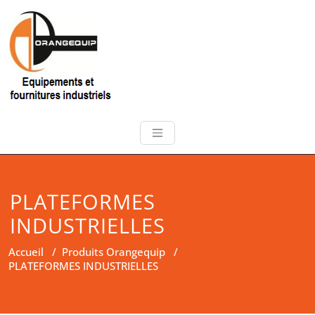
PLATEFORMES
INDUSTRIELLES
Accueil
/
Produits Orangequip
/
PLATEFORMES INDUSTRIELLES